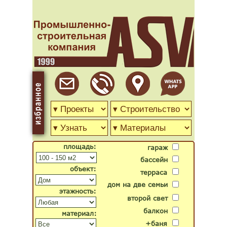
площадь:
гараж
бассейн
объект:
терраса
дом на две семьи
этажность:
второй свет
балкон
материал:
+баня