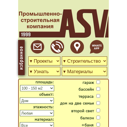
площадь:
гараж
бассейн
объект:
терраса
дом на две семьи
этажность:
второй свет
балкон
материал:
+баня