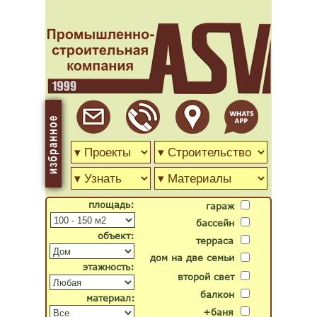
площадь:
гараж
бассейн
объект:
терраса
дом на две семьи
этажность:
второй свет
балкон
материал:
+баня