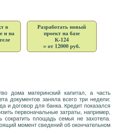
т в
Разработать новый
е и на
проект на базе
теле
К-124
= от 12000 руб.
тво дома материнский капитал, а часть
ета документов заняла всего три недели:
да и договор для банка. Кредит показался
изить первоначальные затраты, например,
ь сократить площадь семья не захотела.
тоящий момент сведений об окончательном