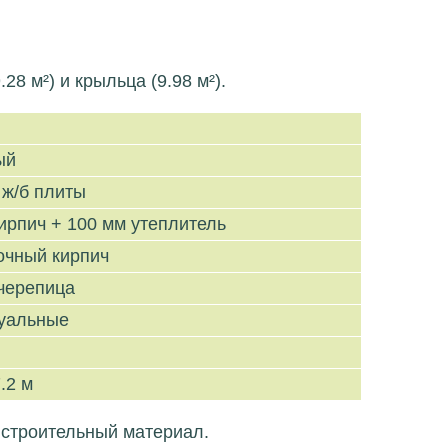
 м²) и крыльца (9.98 м²).
ый
 ж/б плиты
ирпич + 100 мм утеплитель
очный кирпич
черепица
уальные
.2 м
 строительный материал.