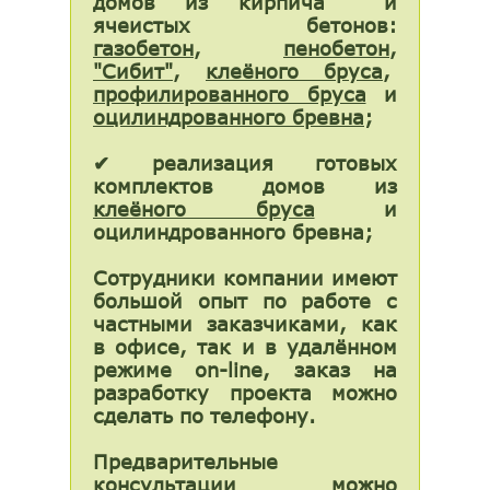
домов из кирпича и
ячеистых бетонов:
газобетон
,
пенобетон
,
"Сибит"
,
клеёного бруса
,
профилированного бруса
и
оцилиндрованного бревна
;
✔ реализация готовых
комплектов домов
из
клеёного бруса
и
оцилиндрованного бревна;
Сотрудники компании имеют
большой опыт по работе с
частными заказчиками, как
в офисе, так и в удалённом
режиме on-line, заказ на
разработку проекта можно
сделать по телефону.
Предварительные
консультации можно