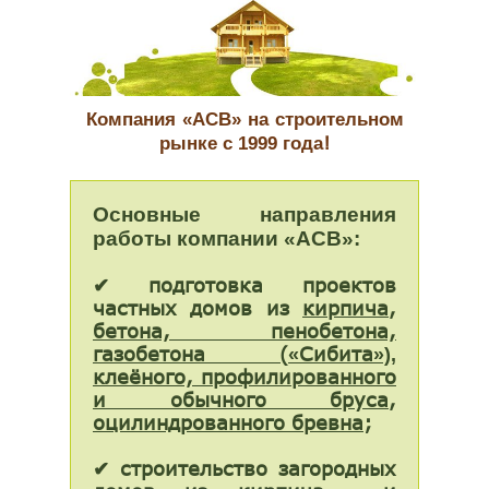
Компания
«АСВ»
на
строительном
!
рынке c 1999 года
Основные направления
работы компании «АСВ»:
✔
подготовка проектов
частных домов из
кирпича
,
бетона, пенобетона,
газобетона (
Сибита
«
»)
,
клеёного, профилированного
и обычного бруса
,
оцилиндрованного бревна
;
✔
строительство
загородных