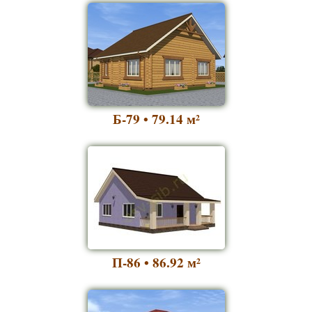
Б-79 • 79.14
м²
П-86 • 86.92
м²