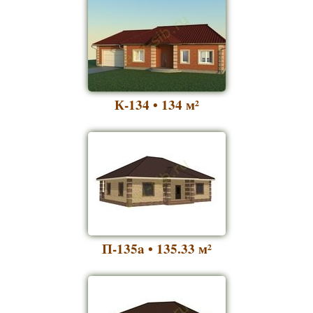
К-134 • 134
м²
П-135a • 135.33
м²