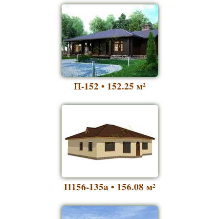
П-152 • 152.25
м²
П156-135a • 156.08
м²