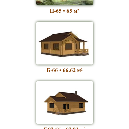
П-65 • 65
м²
Б-66 • 66.62
м²