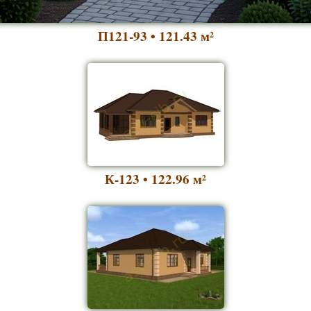
П121-93 • 121.43
м²
К-123 • 122.96
м²