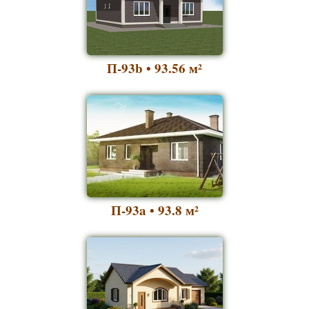
П-93b • 93.56
м²
П-93a • 93.8
м²