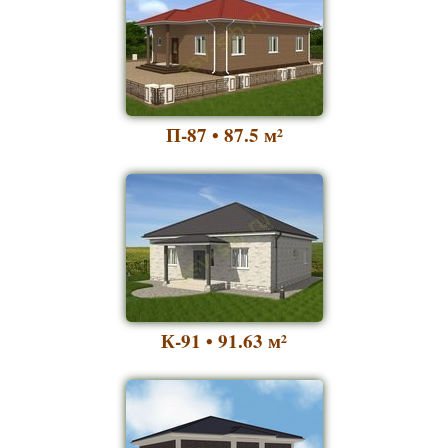
П-87 • 87.5
м²
К-91 • 91.63
м²