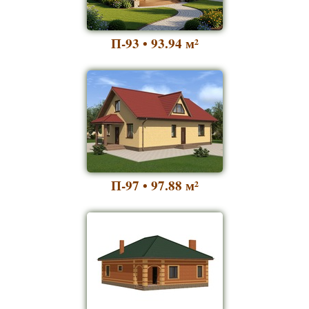
П-93 • 93.94
м²
П-97 • 97.88
м²