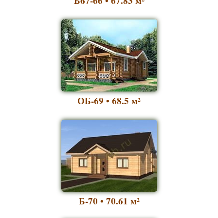
Б67-66 • 67.83
м²
ОБ-69 • 68.5
м²
Б-70 • 70.61
м²