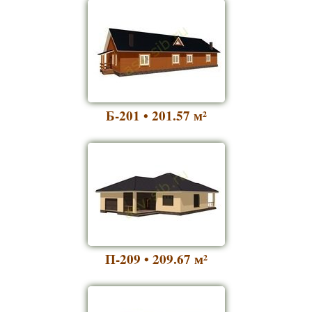
Б-201 • 201.57
м²
П-209 • 209.67
м²