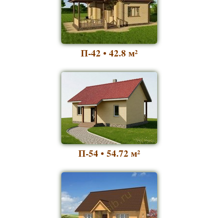
П-42 • 42.8
м²
П-54 • 54.72
м²