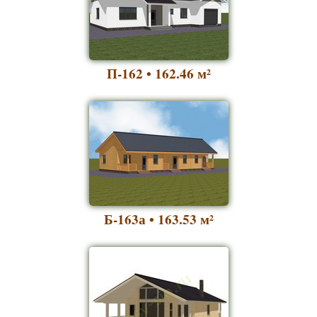
П-162 • 162.46
м²
Б-163а • 163.53
м²