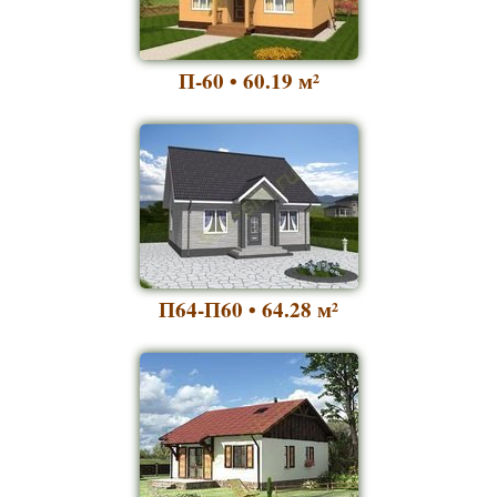
П-60 • 60.19
м²
П64-П60 • 64.28
м²