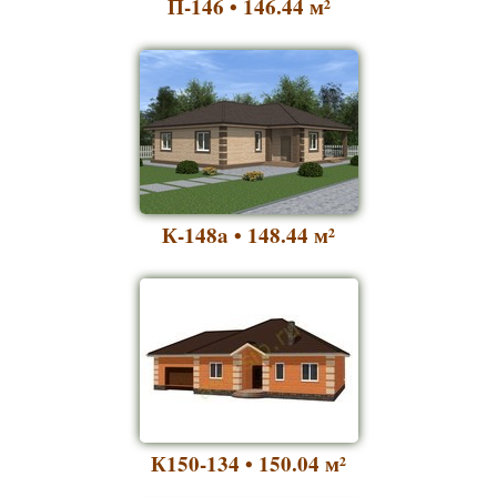
П-146 • 146.44
м²
К-148a • 148.44
м²
К150-134 • 150.04
м²