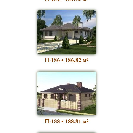
П-186 • 186.82
м²
П-188 • 188.81
м²