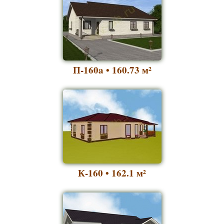
П-160a • 160.73
м²
К-160 • 162.1
м²